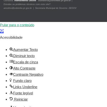
Ouvidoria:
Atendimento Online
ouvidoria@colombo.pr.gov.br
|
Dúvidas ou problemas técnicos com este site?
ancelmo@colombo.pr.gov.br | Secretaria Municipal de Governo -SEGOV
Pular para o conteúdo
Barra
de
Acessibilidade
Ferramentas
Aberta
Aumentar Texto
Diminuir texto
Escala de cinza
Alto Contraste
Contraste Negativo
Fundo claro
Links Underline
Fonte legível
Reiniciar