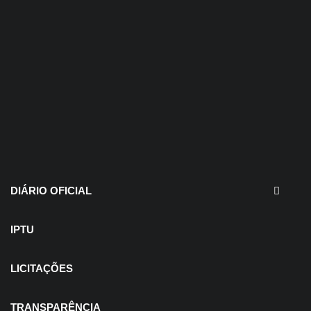
30 de julho de 2026
EDITAIS - Concurso e
Processo Seletivo
DIÁRIO OFICIAL
IPTU
LICITAÇÕES
TRANSPARÊNCIA