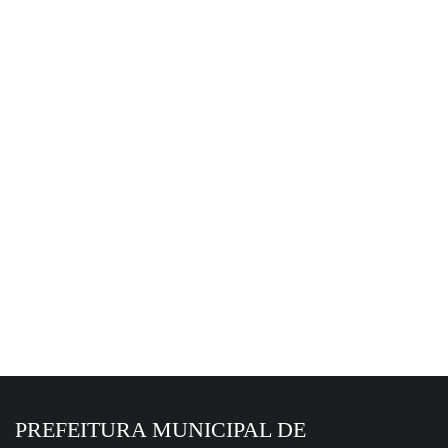
17 de julho de 2026
SECRETARIA MUNICIPAL DE SAÚDE -
3605 8200
ARQUIVO
22 de junho de 2026
CONSELHOS - SEMAS
PREFEITURA MUNICIPAL DE