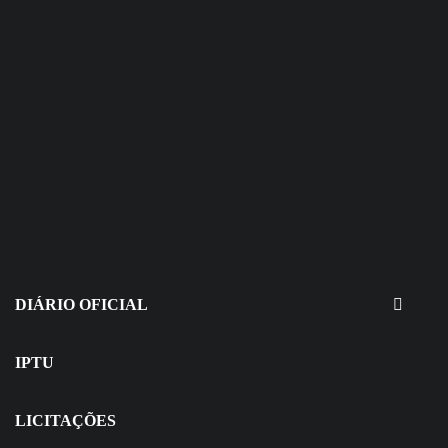
30 de julho de 2026
EDITAIS - Concurso e Processo
Seletivo
DIÁRIO OFICIAL
IPTU
LICITAÇÕES