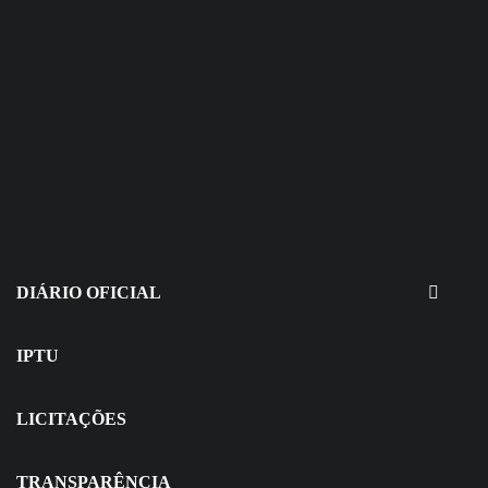
30 de julho de 2026
EDITAIS - Concurso e Processo
Seletivo
DIÁRIO OFICIAL
IPTU
LICITAÇÕES
TRANSPARÊNCIA