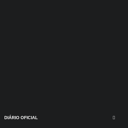
30 de julho de 2026
EDITAIS - Concurso e
Processo Seletivo
DIÁRIO OFICIAL