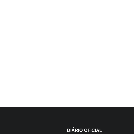
4 de agosto de 2026
Prefeitura declara imóvel de 647 m² co
desapropriação
+
DIÁRIO OFICIAL