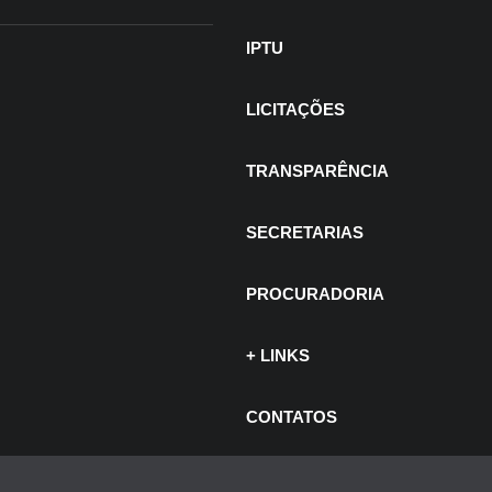
IPTU
LICITAÇÕES
TRANSPARÊNCIA
SECRETARIAS
PROCURADORIA
+ LINKS
 de julho de 2026
CONTATOS
ITAIS -
ncurso e
ocesso Seletivo