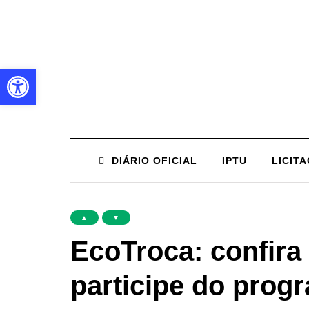
Barra de Ferramentas Aberta
DIÁRIO OFICIAL
IPTU
LICIT
▲
▼
EcoTroca: confira 
participe do prog