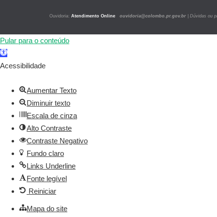
Ouvidoria:
Atendimento Online
ouvidoria@colombo.pr.gov.br
|
Dúvidas ou p
Pular para o conteúdo
Barra
de
Acessibilidade
Ferramentas
Aberta
Aumentar Texto
Diminuir texto
Escala de cinza
Alto Contraste
Contraste Negativo
Fundo claro
Links Underline
Fonte legível
Reiniciar
Mapa do site