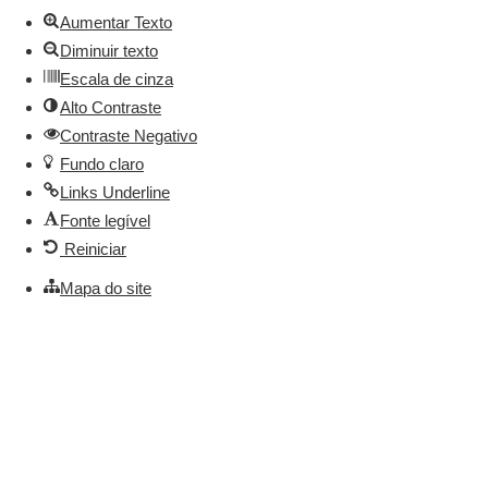
Aberta
Aumentar Texto
Diminuir texto
Escala de cinza
Alto Contraste
Contraste Negativo
Fundo claro
Links Underline
Fonte legível
Reiniciar
Mapa do site