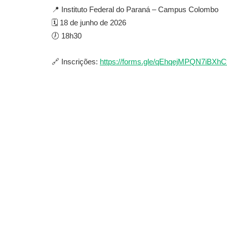
📍 Instituto Federal do Paraná – Campus Colombo
🗓️ 18 de junho de 2026
🕖 18h30
🔗 Inscrições:
https://forms.gle/qEhqejMPQN7iBXhC