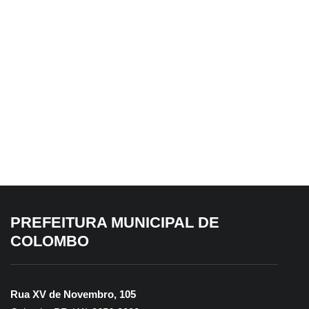
ESCOLA DE GESTÃO PÚBLICA
3 de agosto de 2026
Escola de Gestão Pública promove
formação em Primeiros Socorros
para servidores do Transporte
Escolar
PREFEITURA MUNICIPAL DE
COLOMBO
Rua XV de Novembro, 105