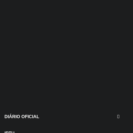
30 de julho de 2026
EDITAIS - Concurso e
Processo Seletivo
DIÁRIO OFICIAL