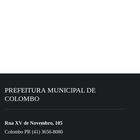
ESCOLA DE GESTÃO PÚBLICA
3 de agosto de 2026
Escola de Gestão Pública promove
formação em Primeiros Socorros para
servidores do Transporte Escolar
PREFEITURA MUNICIPAL DE
COLOMBO
Rua XV de Novembro, 105
Colombo PR (41) 3656-8080