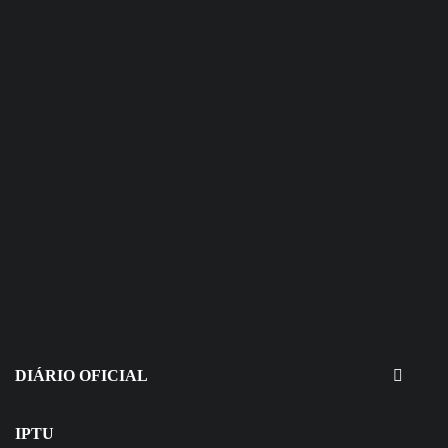
30 de julho de 2026
EDITAIS - Concurso e Processo
Seletivo
DIÁRIO OFICIAL
IPTU