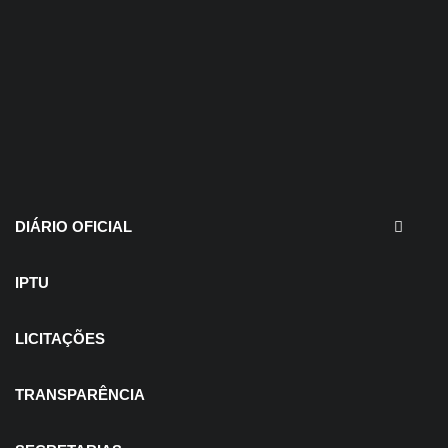
30 de julho de 2026
EDITAIS - Concurso e
Processo Seletivo
DIÁRIO OFICIAL
IPTU
LICITAÇÕES
TRANSPARÊNCIA