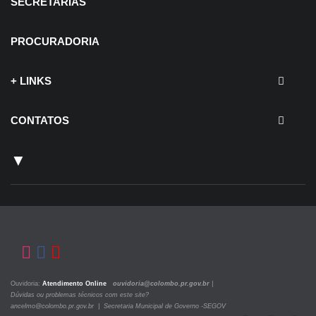
SECRETARIAS
PROCURADORIA
+ LINKS
CONTATOS
▼
Ouvidoria:
Atendimento Online
ouvidoria@colombo.pr.gov.br
|
Dúvidas ou problemas técnicos com este site?
ancelmo@colombo.pr.gov.br | Secretaria Municipal de Governo -SEGOV