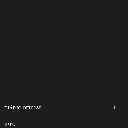
30 de julho de 2026
EDITAIS - Concurso e Processo
Seletivo
DIÁRIO OFICIAL
IPTU