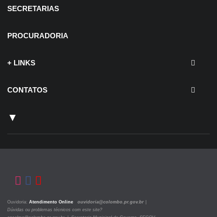
SECRETARIAS
PROCURADORIA
+ LINKS
CONTATOS
▼
Ouvidoria:
Atendimento Online
ouvidoria@colombo.pr.gov.br
|
Dúvidas ou problemas técnicos com este site?