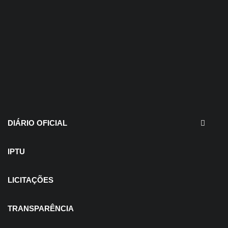
30 de julho de 2026
EDITAIS - Concurso e
Processo Seletivo
DIÁRIO OFICIAL
IPTU
LICITAÇÕES
TRANSPARÊNCIA