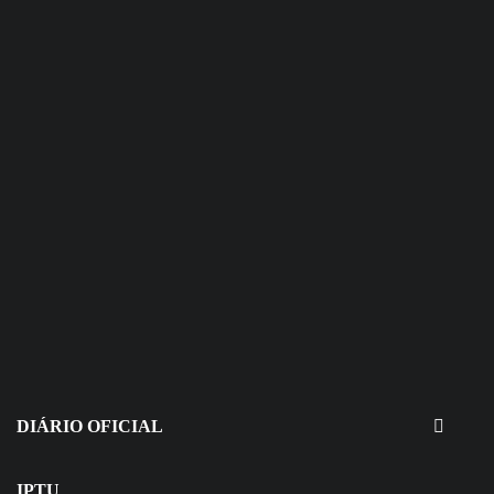
30 de julho de 2026
EDITAIS - Concurso e Processo
Seletivo
DIÁRIO OFICIAL
IPTU