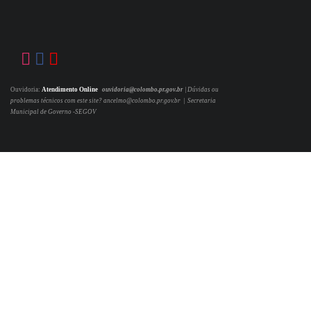
Ouvidoria:
Atendimento Online
ouvidoria@colombo.pr.gov.br
|
Dúvidas ou
problemas técnicos com este site? ancelmo@colombo.pr.gov.br | Secretaria
Municipal de Governo -SEGOV