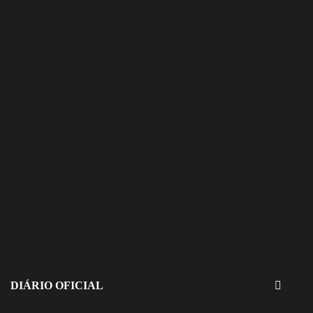
30 de julho de 2026
EDITAIS - Concurso e Processo
Seletivo
DIÁRIO OFICIAL