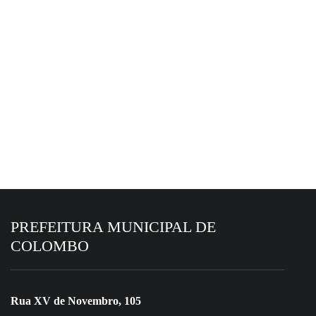
EM DESTAQUE HOJE
6 de agosto de 2026
Colombo se destaca em avaliação fiscal do
Tesouro Nacional
PREFEITURA MUNICIPAL DE
COLOMBO
Rua XV de Novembro, 105