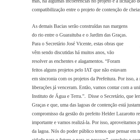
mas, há algumas incoerências no projeto e a licitação 
compatibilização entre o projeto de contenção de chei
As demais Bacias serão construídas nas margens
do rio entre o Guaraituba e o Jardim das Graças.
Para o Secretário José Vicente, estas obras que
vêm sendo discutidas há muitos anos, vão
resolver as enchentes e alagamentos. “Foram
feitos alguns projetos pelo IAT que não estavam
em sincronia com os projetos da Prefeitura. Por isso, 
liberações já venceram. Então, vamos contar com a un
Instituto de Água e Terra.”. Disse o Secretário, que l
Graças e que, uma das lagoas de contenção está justam
compromisso da gestão do prefeito Helder Lazarotto real
importante e vamos realizá-la. Por isso, aproveitamos 
da lagoa. Nós do poder público temos que pensar em t
cidade para o futuro e para as pessoas”, concluiu o secr