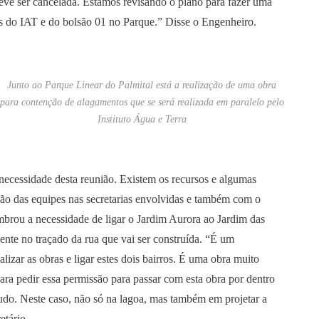
deve ser cancelada. Estamos revisando o plano para fazer uma
as do IAT e do bolsão 01 no Parque.” Disse o Engenheiro.
Junto ao Parque Linear do Palmital está a realização de uma obra
para contenção de alagamentos que se será realizada em paralelo pelo
Instituto Água e Terra
a necessidade desta reunião. Existem os recursos e algumas
ião das equipes nas secretarias envolvidas e também com o
embrou a necessidade de ligar o Jardim Aurora ao Jardim das
ente no traçado da rua que vai ser construída. “É um
izar as obras e ligar estes dois bairros. É uma obra muito
para pedir essa permissão para passar com esta obra por dentro
udo. Neste caso, não só na lagoa, mas também em projetar a
etário.