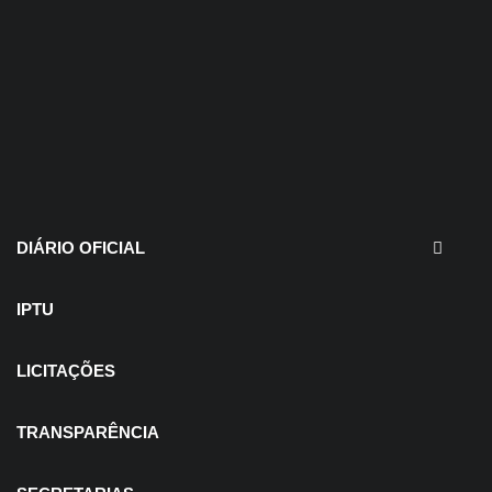
30 de julho de 2026
EDITAIS - Concurso e
Processo Seletivo
DIÁRIO OFICIAL
IPTU
LICITAÇÕES
TRANSPARÊNCIA