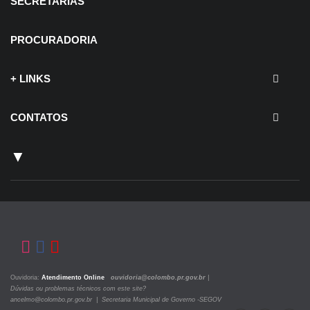
SECRETARIAS
PROCURADORIA
+ LINKS
CONTATOS
▼
Ouvidoria:
Atendimento Online
ouvidoria@colombo.pr.gov.br
|
Dúvidas ou problemas técnicos com este site?
ancelmo@colombo.pr.gov.br | Secretaria Municipal de Governo -SEGOV