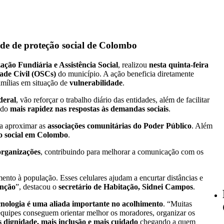
ede de proteção social de Colombo
ação Fundiária e Assistência Social
, realizou
nesta quinta-feira
ade Civil (OSCs)
do município. A ação beneficia diretamente
famílias em situação de
vulnerabilidade
.
deral
, vão reforçar o trabalho diário das entidades, além de facilitar
ndo
mais rapidez nas respostas às demandas sociais
.
ra aproximar as
associações comunitárias do Poder Público
. Além
o social em Colombo
.
organizações
, contribuindo para melhorar a comunicação com os
nto à população. Esses celulares ajudam a encurtar distâncias e
enção
”, destacou o
secretário de Habitação, Sidnei Campos
.
cnologia é uma aliada importante no acolhimento
. “Muitas
quipes conseguem orientar melhor os moradores, organizar os
 dignidade, mais inclusão e mais cuidado
chegando a quem