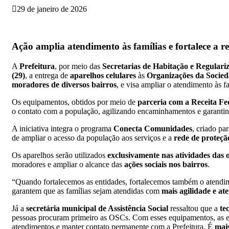
29 de janeiro de 2026
Ação amplia atendimento às famílias e fortalece a r
A
Prefeitura
, por meio das
Secretarias de Habitação e Regulariz
(29)
, a entrega de
aparelhos celulares
às
Organizações da Socied
moradores de diversos bairros
, e visa ampliar o atendimento às 
Os equipamentos, obtidos por meio de
parceria com a Receita Fe
o contato com a população, agilizando encaminhamentos e garanti
A iniciativa integra o programa
Conecta Comunidades
, criado pa
de ampliar o acesso da população aos serviços e a
rede de proteçã
Os aparelhos serão utilizados
exclusivamente nas atividades das 
moradores e ampliar o alcance das
ações sociais nos bairros
.
“Quando fortalecemos as entidades, fortalecemos também o atendime
garantem que as famílias sejam atendidas com
mais agilidade e at
Já a
secretária municipal de Assistência Social
ressaltou que a
te
pessoas procuram primeiro as OSCs. Com esses equipamentos, as e
atendimentos e manter contato permanente com a Prefeitura. É
mais