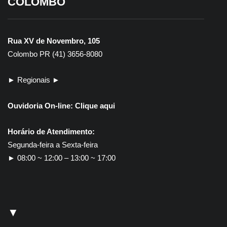
COLOMBO
Colombo alcança 6,4
Colombo se destaca
no Ideb 2025, maior
em avaliação fiscal do
resultado da história
Tesouro Nacional
Rua XV de Novembro, 105
Colombo PR (41) 3656-8080
► Regionais ►
Ouvidoria On-line:
Clique aqui
Horário de Atendimento:
Segunda-feira a Sexta-feira
► 08:00 ~ 12:00 – 13:00 ~ 17:00
▼