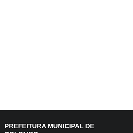
7 de agosto de 2026
6 de agosto de 2026
Colombo abre
Inscrições já estão
campanha Agosto Lilás
abertas para a Corrida
com encontro voltado
da Lua Cheia
à proteção e aos
direitos das mulheres
PREFEITURA MUNICIPAL DE
6 de agosto de 2026
6 de agosto de 2026