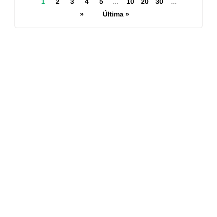
1
2
3
4
5
...
10
20
30
...
Drogas
»
Última »
▼ Publicações Recentes