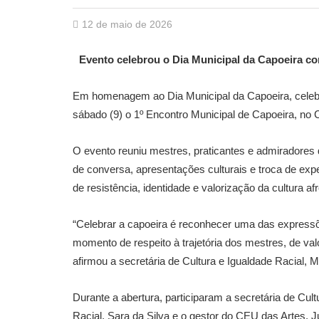
12 de maio de 2026
Evento celebrou o Dia Municipal da Capoeira co
Em homenagem ao Dia Municipal da Capoeira, celebr
sábado (9) o 1º Encontro Municipal de Capoeira, no 
O evento reuniu mestres, praticantes e admiradore
de conversa, apresentações culturais e troca de ex
de resistência, identidade e valorização da cultura afr
“Celebrar a capoeira é reconhecer uma das expressões
momento de respeito à trajetória dos mestres, de val
afirmou a secretária de Cultura e Igualdade Racial, Ma
Durante a abertura, participaram a secretária de Cultu
Racial, Sara da Silva e o gestor do CEU das Artes, J