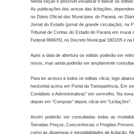
Nesta seção é possível visualizar e baixar os editai
As publicações dos avisos das licitações, dependendo 
no Diário Oficial dos Municípios do Paraná, no Diári
Jornal do Estado (jornal de grande circulação), na P
Tribunal de Contas do Estado do Paraná em mural de
Federal 8666/93, no Decreto Municipal 1801/05 e na 
Após a data de abertura os editais poderão ser reti
novos, mas ainda poderão ser amplamente consultado
Para ter acesso a todos os editais clicar, logo abai
horizontal acima em Portal da Transparência. Em se
Contábeis e Administrativas” em vermelho. Na nova 
depois em “Compras” depois clicar em “Licitações”.
Assim poderão ser consultadas todas as modalida
Tomadas Preços, Concorrências e Pregões Presenciai
como as dispensas e inexigibilidades de licitação. A