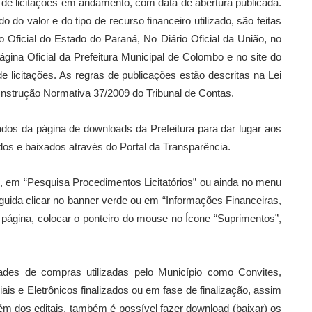
s de licitações em andamento, com data de abertura publicada.
do valor e do tipo de recurso financeiro utilizado, são feitas
o Oficial do Estado do Paraná, No Diário Oficial da União, no
ágina Oficial da Prefeitura Municipal de Colombo e no site do
 licitações. As regras de publicações estão descritas na Lei
Instrução Normativa 37/2009 do Tribunal de Contas.
rados da página de downloads da Prefeitura para dar lugar aos
s e baixados através do Portal da Transparência.
xo, em “Pesquisa Procedimentos Licitatórios” ou ainda no menu
guida clicar no banner verde ou em “Informações Financeiras,
página, colocar o ponteiro do mouse no Ícone “Suprimentos”,
des de compras utilizadas pelo Município como Convites,
s e Eletrônicos finalizados ou em fase de finalização, assim
lém dos editais, também é possível fazer download (baixar) os