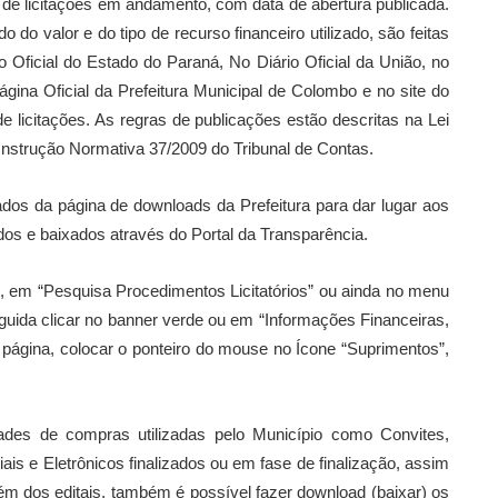
s de licitações em andamento, com data de abertura publicada.
do valor e do tipo de recurso financeiro utilizado, são feitas
o Oficial do Estado do Paraná, No Diário Oficial da União, no
ágina Oficial da Prefeitura Municipal de Colombo e no site do
 licitações. As regras de publicações estão descritas na Lei
Instrução Normativa 37/2009 do Tribunal de Contas.
rados da página de downloads da Prefeitura para dar lugar aos
s e baixados através do Portal da Transparência.
xo, em “Pesquisa Procedimentos Licitatórios” ou ainda no menu
guida clicar no banner verde ou em “Informações Financeiras,
página, colocar o ponteiro do mouse no Ícone “Suprimentos”,
des de compras utilizadas pelo Município como Convites,
s e Eletrônicos finalizados ou em fase de finalização, assim
lém dos editais, também é possível fazer download (baixar) os