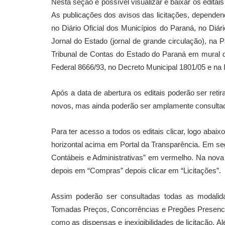
Nesta seção é possível visualizar e baixar os editai
As publicações dos avisos das licitações, dependendo 
no Diário Oficial dos Municípios do Paraná, no Diári
Jornal do Estado (jornal de grande circulação), na P
Tribunal de Contas do Estado do Paraná em mural de
Federal 8666/93, no Decreto Municipal 1801/05 e na 
Após a data de abertura os editais poderão ser reti
novos, mas ainda poderão ser amplamente consultado
Para ter acesso a todos os editais clicar, logo abai
horizontal acima em Portal da Transparência. Em se
Contábeis e Administrativas” em vermelho. Na nova 
depois em “Compras” depois clicar em “Licitações”.
Assim poderão ser consultadas todas as modalida
Tomadas Preços, Concorrências e Pregões Presenciai
como as dispensas e inexigibilidades de licitação. A