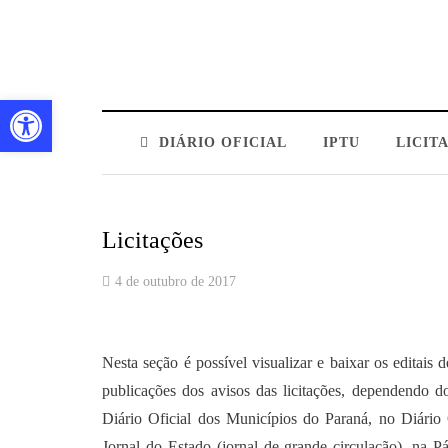
Barra de Ferramentas Aberta
DIÁRIO OFICIAL
IPTU
LICIT
Licitações
4 de outubro de 2017
Nesta seção é possível visualizar e baixar os editais
publicações dos avisos das licitações, dependendo do 
Diário Oficial dos Municípios do Paraná, no Diário
Jornal do Estado (jornal de grande circulação), na P