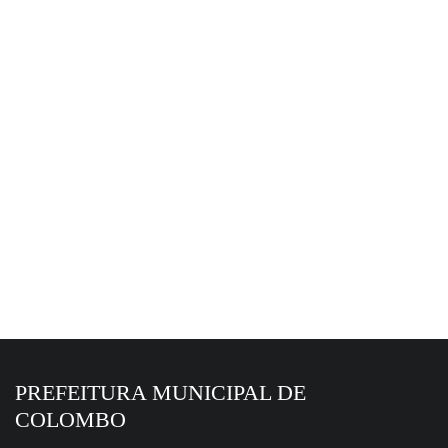
EM DESTAQUE HOJE
6 de agosto de 2026
Colombo alcança 6,4 no Ideb 2025, maior
resultado da história
PREFEITURA MUNICIPAL DE
COLOMBO