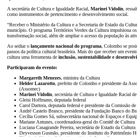
A secretária de Cultura e Igualdade Racial,
Marinei Vidolin
, ressa
como instrumentos de pertencimento e desenvolvimento social.
“Receber o Ministério da Cultura e a Secretaria de Estado da Cult
município. O programa Territórios Verdes da Cultura impulsiona os
transformação social, além de ampliar o acesso da população às ativ
Ao sediar o
lançamento nacional do programa
, Colombo se posi
passos da política cultural brasileira. Mais do que receber um event
cultura uma ferramenta de
inclusão, sustentabilidade e desenvol
Participaram do evento:
Margareth Menezes
, ministra da Cultura
Helder Lazarotto
, prefeito de Colombo e presidente da Ass
(Assomec)
Marinei Vidolin
, secretária de Cultura e Igualdade Racial 
Gleisi Hoffmann, deputada federal
Carol Dartora, deputada federal e presidente da Comissão d
André Castelo Branco, presidente da Fundação Banco do Bra
Cecília Gomes Sá, subsecretária nacional de Espaços e Equip
Mariane Antunes, coordenadora-geral do Comitê de Cultura
Luciana Casagrande Pereira, secretária de Estado da Cultura
Deyvesson Gusmão, presidente do Instituto do Patrimônio His