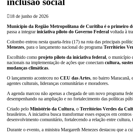
inclusão social
18 de junho de 2026
Município da Região Metropolitana de Curitiba é o primeiro d
passa a integrar
iniciativa piloto do Governo Federal
voltada à tr
Colombo entrou nesta quarta-feira (17) na rota das principais polític
Menezes
, para o lançamento nacional do programa
Territórios Ve
Escolhido como
projeto piloto da iniciativa federal
, o município 
nacionais na implementação de ações que conectam
cultura, sust
mudanças climáticas
.
O lançamento aconteceu no
CEU das Artes
, no bairro Maracanã, 
agentes culturais, lideranças comunitárias e moradores.
A agenda marcou não apenas a chegada de um novo programa fed
desempenhando na ampliação e no fortalecimento das políticas públi
Criado pelo
Ministério da Cultura
, o
Territórios Verdes da Cul
brasileiros. A iniciativa busca transformar esses espaços em centro
desenvolvimento comunitário, fortalecendo a relação entre cultura, t
Durante o evento, a ministra Margareth Menezes destacou que a cul