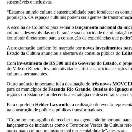
sustentáveis e inclusivas.
“Estamos unindo cultura e sustentabilidade para fortalecer as comuni
população. Os espaços culturais podem ser agentes de transformaçã
A escolha de Colombo para sediar o
lançamento nacional da inici
culturais desenvolvidas no Paraná e sua capacidade de articulação 
contribuir diretamente para a construção de experiências que poderã
A programação também foi marcada por
novos investimentos para
Estado da Cultura anunciou a abertura da consulta pública do
Edit
Com
investimento de R$ 500 mil do Governo do Estado
, o proj
do Vale do Ribeira, levando atividades artísticas, oficinas e açõe
culturais permanentes.
Outro anúncio importante foi a destinação de
três novos MOVCEU
para os municípios de
Fazenda Rio Grande, Quedas do Iguaçu e
regiões do Estado e fortalecendo a estratégia de descentralização das
Para o prefeito
Helder Lazarotto
, a realização do evento represe
na construção de políticas públicas transformadoras.
“Colombo tem orgulho de receber uma agenda tão importante para a 
lançamento de iniciativas como o Territórios Verdes da Cultura ref
aproximam cultura, inclusão social e sustentabilidade”, destacou.