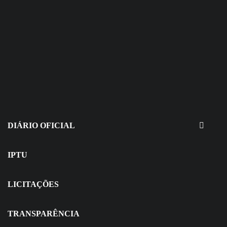
30 de julho de 2026
EDITAIS - Concurso e Processo
Seletivo
DIÁRIO OFICIAL
IPTU
LICITAÇÕES
TRANSPARÊNCIA