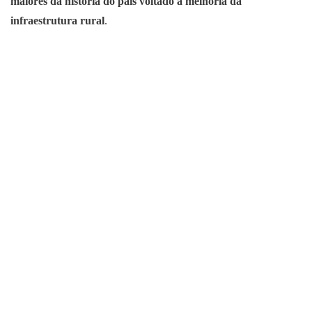
maiores da história do país voltado à melhoria da
infraestrutura rural
.