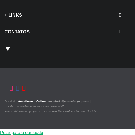
+ LINKS
CONTATOS
▼
Ouvidoria:
Atendimento Online
ouvidoria@colombo.pr.gov.br
|
Dúvidas ou problemas técnicos com este site?
ancelmo@colombo.pr.gov.br | Secretaria Municipal de Governo -SEGOV
Pular para o conteúdo