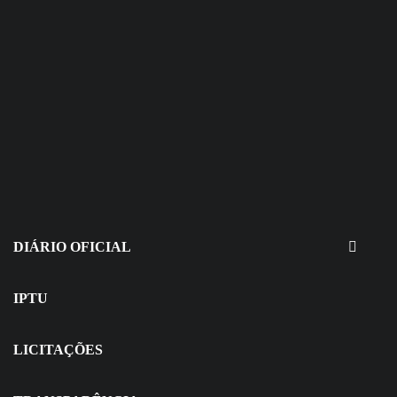
30 de julho de 2026
EDITAIS - Concurso e Processo
Seletivo
DIÁRIO OFICIAL
IPTU
LICITAÇÕES