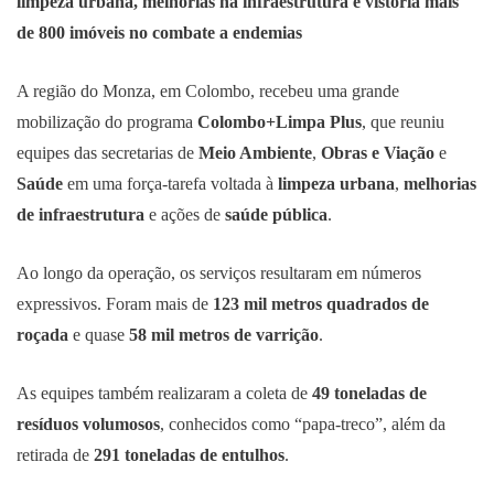
limpeza urbana, melhorias na infraestrutura e vistoria mais
de 800 imóveis no combate a endemias
A região do Monza, em Colombo, recebeu uma grande
mobilização do programa
Colombo+Limpa Plus
, que reuniu
equipes das secretarias de
Meio Ambiente
,
Obras e Viação
e
Saúde
em uma força-tarefa voltada à
limpeza urbana
,
melhorias
de infraestrutura
e ações de
saúde pública
.
Ao longo da operação, os serviços resultaram em números
expressivos. Foram mais de
123 mil metros quadrados de
roçada
e quase
58 mil metros de varrição
.
As equipes também realizaram a coleta de
49 toneladas de
resíduos volumosos
, conhecidos como “papa-treco”, além da
retirada de
291 toneladas de entulhos
.