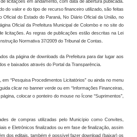
s de licitações em andamento, com data de abertura publicada.
do valor e do tipo de recurso financeiro utilizado, são feitas
o Oficial do Estado do Paraná, No Diário Oficial da União, no
ágina Oficial da Prefeitura Municipal de Colombo e no site do
 licitações. As regras de publicações estão descritas na Lei
Instrução Normativa 37/2009 do Tribunal de Contas.
rados da página de downloads da Prefeitura para dar lugar aos
s e baixados através do Portal da Transparência.
xo, em “Pesquisa Procedimentos Licitatórios” ou ainda no menu
guida clicar no banner verde ou em “Informações Financeiras,
página, colocar o ponteiro do mouse no Ícone “Suprimentos”,
des de compras utilizadas pelo Município como Convites,
s e Eletrônicos finalizados ou em fase de finalização, assim
lém dos editais, também é possível fazer download (baixar) os