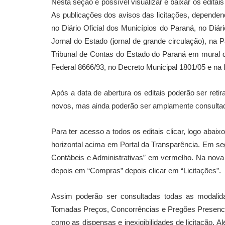
Nesta seção é possível visualizar e baixar os editai
As publicações dos avisos das licitações, dependendo 
no Diário Oficial dos Municípios do Paraná, no Diári
Jornal do Estado (jornal de grande circulação), na P
Tribunal de Contas do Estado do Paraná em mural de
Federal 8666/93, no Decreto Municipal 1801/05 e na 
Após a data de abertura os editais poderão ser reti
novos, mas ainda poderão ser amplamente consultado
Para ter acesso a todos os editais clicar, logo abai
horizontal acima em Portal da Transparência. Em se
Contábeis e Administrativas” em vermelho. Na nova 
depois em “Compras” depois clicar em “Licitações”.
Assim poderão ser consultadas todas as modalida
Tomadas Preços, Concorrências e Pregões Presenciai
como as dispensas e inexigibilidades de licitação. A