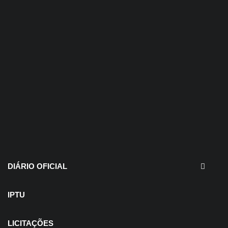
30 de julho de 2026
EDITAIS - Concurso e
Processo Seletivo
DIÁRIO OFICIAL
IPTU
LICITAÇÕES