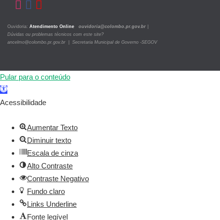
Ouvidoria:
Atendimento Online
ouvidoria@colombo.pr.gov.br
|
Dúvidas ou problemas técnicos com este site?
ancelmo@colombo.pr.gov.br | Secretaria Municipal de Governo -SEGOV
Pular para o conteúdo
Barra
de
Acessibilidade
Ferramentas
Aberta
Aumentar Texto
Diminuir texto
Escala de cinza
Alto Contraste
Contraste Negativo
Fundo claro
Links Underline
Fonte legível