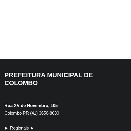
5 de agosto de 2026
Colombo promove palestra sobre
prevenção de incêndios e
queimadas durante Agosto Cinza
PREFEITURA MUNICIPAL DE
COLOMBO
Rua XV de Novembro, 105
Colombo PR (41) 3656-8080
► Regionais ►