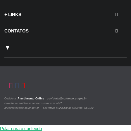
+ LINKS
CONTATOS
▼
Ouvidoria:
Atendimento Online
ouvidoria@colombo.pr.gov.br
|
Dúvidas ou problemas técnicos com este site?
ancelmo@colombo.pr.gov.br | Secretaria Municipal de Governo -SEGOV
Pular para o conteúdo