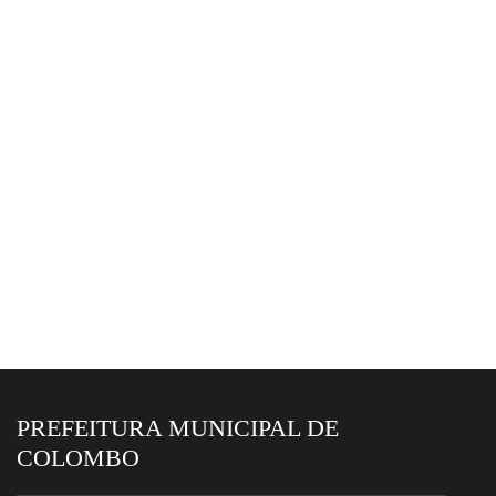
EM DESTAQUE HOJE
6 de agosto de 2026
Colombo alcança 6,4 no Ideb 2025, maior
resultado da história
PREFEITURA MUNICIPAL DE
COLOMBO