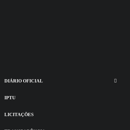
30 de julho de 2026
EDITAIS - Concurso e Processo
Seletivo
DIÁRIO OFICIAL
IPTU
LICITAÇÕES