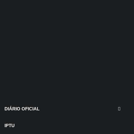
30 de julho de 2026
EDITAIS - Concurso e
Processo Seletivo
DIÁRIO OFICIAL
IPTU