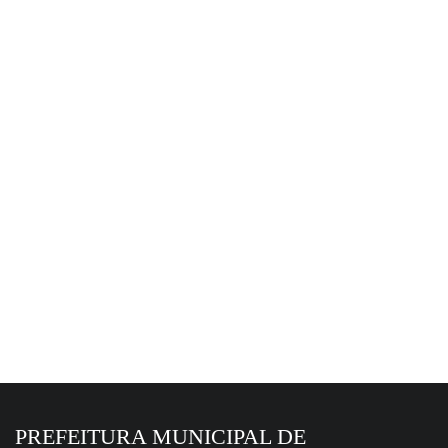
▼
5 de agosto de 2026
Colombo promove palestra sobre
prevenção de incêndios e queimadas
durante Agosto Cinza
PREFEITURA MUNICIPAL DE