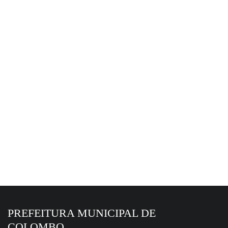
EM DESTAQUE HOJE
6 de agosto de 2026
Colombo alcança 6,4 no Ideb 2025, maior
resultado da história
PREFEITURA MUNICIPAL DE
COLOMBO