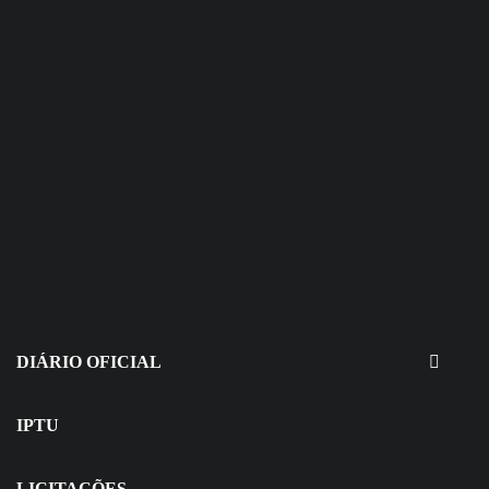
30 de julho de 2026
EDITAIS - Concurso e Processo
Seletivo
DIÁRIO OFICIAL
IPTU
LICITAÇÕES