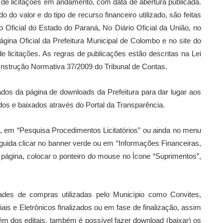
s de licitações em andamento, com data de abertura publicada.
do valor e do tipo de recurso financeiro utilizado, são feitas
o Oficial do Estado do Paraná, No Diário Oficial da União, no
ágina Oficial da Prefeitura Municipal de Colombo e no site do
 licitações. As regras de publicações estão descritas na Lei
Instrução Normativa 37/2009 do Tribunal de Contas.
rados da página de downloads da Prefeitura para dar lugar aos
s e baixados através do Portal da Transparência.
xo, em “Pesquisa Procedimentos Licitatórios” ou ainda no menu
guida clicar no banner verde ou em “Informações Financeiras,
página, colocar o ponteiro do mouse no Ícone “Suprimentos”,
des de compras utilizadas pelo Município como Convites,
s e Eletrônicos finalizados ou em fase de finalização, assim
lém dos editais, também é possível fazer download (baixar) os