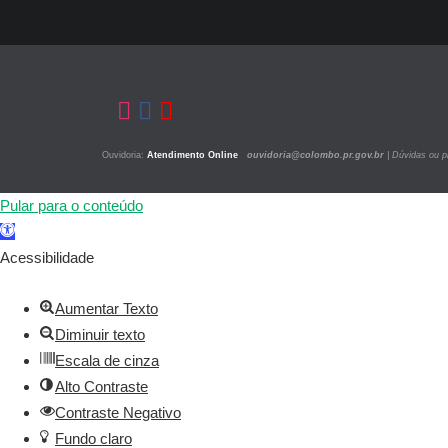
ED
Co
Pr
Ouvidoria:
Atendimento Online
ouvidoria@colombo.pr.gov.br
|
Dúvidas ou p
Pular para o conteúdo
Barra
de
Acessibilidade
Ferramentas
Aberta
Aumentar Texto
Diminuir texto
Escala de cinza
Alto Contraste
Contraste Negativo
Fundo claro