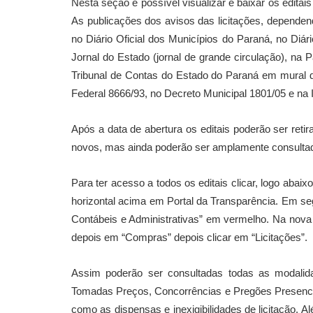
Nesta seção é possível visualizar e baixar os editai
As publicações dos avisos das licitações, dependendo 
no Diário Oficial dos Municípios do Paraná, no Diári
Jornal do Estado (jornal de grande circulação), na P
Tribunal de Contas do Estado do Paraná em mural de
Federal 8666/93, no Decreto Municipal 1801/05 e na 
Após a data de abertura os editais poderão ser reti
novos, mas ainda poderão ser amplamente consultado
Para ter acesso a todos os editais clicar, logo abai
horizontal acima em Portal da Transparência. Em se
Contábeis e Administrativas” em vermelho. Na nova 
depois em “Compras” depois clicar em “Licitações”.
Assim poderão ser consultadas todas as modalida
Tomadas Preços, Concorrências e Pregões Presenciai
como as dispensas e inexigibilidades de licitação. A