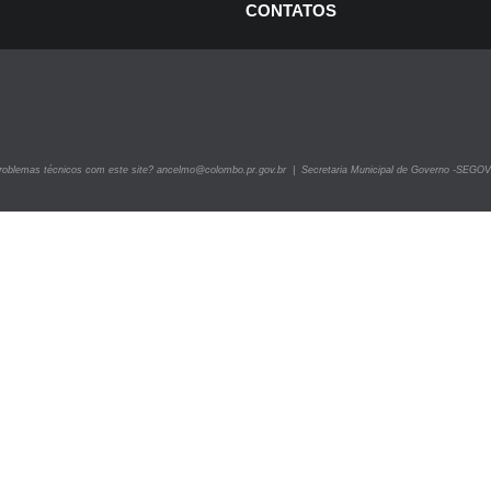
CONTATOS
ITAIS -
ncurso e
ocesso Seletivo
roblemas técnicos com este site? ancelmo@colombo.pr.gov.br | Secretaria Municipal de Governo -SEGOV