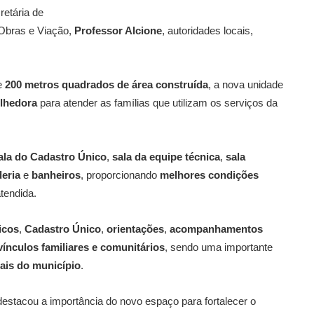
retária de
 Obras e Viação,
Professor Alcione
, autoridades locais,
e
200 metros quadrados de área construída
, a nova unidade
olhedora
para atender as famílias que utilizam os serviços da
ala do Cadastro Único
,
sala da equipe técnica
,
sala
deria
e
banheiros
, proporcionando
melhores condições
tendida.
icos
,
Cadastro Único
,
orientações
,
acompanhamentos
vínculos familiares e comunitários
, sendo uma importante
iais do município
.
estacou a importância do novo espaço para fortalecer o