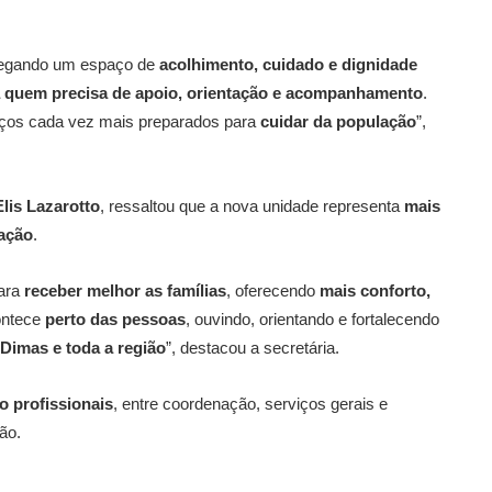
tregando um espaço de
acolhimento, cuidado e dignidade
 quem precisa de apoio, orientação e acompanhamento
.
ços cada vez mais preparados para
cuidar da população
”,
Elis Lazarotto
, ressaltou que a nova unidade representa
mais
lação
.
para
receber melhor as famílias
, oferecendo
mais conforto,
contece
perto das pessoas
, ouvindo, orientando e fortalecendo
Dimas e toda a região
”, destacou a secretária.
to profissionais
, entre coordenação, serviços gerais e
ão.