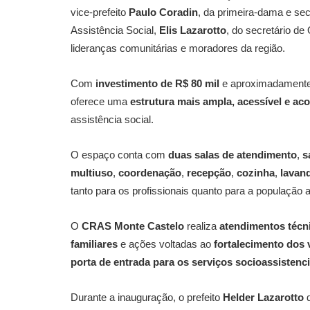
vice-prefeito
Paulo Coradin
, da primeira-dama e sec
Assistência Social,
Elis Lazarotto
, do secretário de
lideranças comunitárias e moradores da região.
Com
investimento de R$ 80 mil
e aproximadament
oferece uma
estrutura mais ampla, acessível e ac
assistência social.
O espaço conta com
duas salas de atendimento
,
s
multiuso
,
coordenação
,
recepção
,
cozinha
,
lavan
tanto para os profissionais quanto para a população a
O
CRAS Monte Castelo
realiza
atendimentos técn
familiares
e ações voltadas ao
fortalecimento dos 
porta de entrada para os serviços socioassistenc
Durante a inauguração, o prefeito
Helder Lazarotto
d