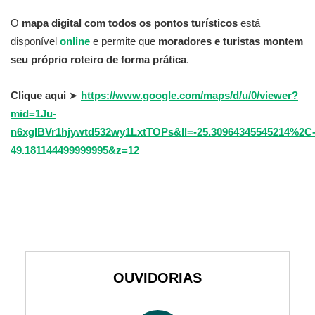
O
mapa digital com todos os pontos turísticos
está
disponível
online
e permite que
moradores e turistas montem
seu próprio roteiro de forma prática
.
Clique aqui
➤
https://www.google.com/maps/d/u/0/viewer?
mid=1Ju-
n6xgIBVr1hjywtd532wy1LxtTOPs&ll=-25.30964345545214%2C
49.181144499999995&z=12
OUVIDORIAS