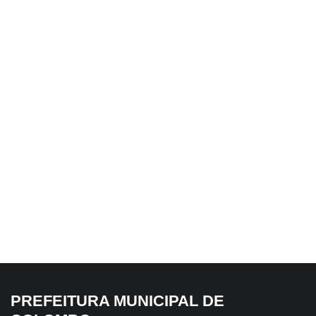
EM DESTAQUE HOJE
6 de agosto de 2026
Colombo alcança 6,4 no Ideb 2025,
maior resultado da história
PREFEITURA MUNICIPAL DE