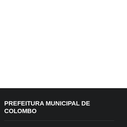
▼
4 de agosto de 2026
Prefeitura declara imóvel de 647 m²
como de utilidade pública para
desapropriação
PREFEITURA MUNICIPAL DE
COLOMBO