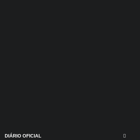
30 de julho de 2026
EDITAIS - Concurso e
Processo Seletivo
DIÁRIO OFICIAL