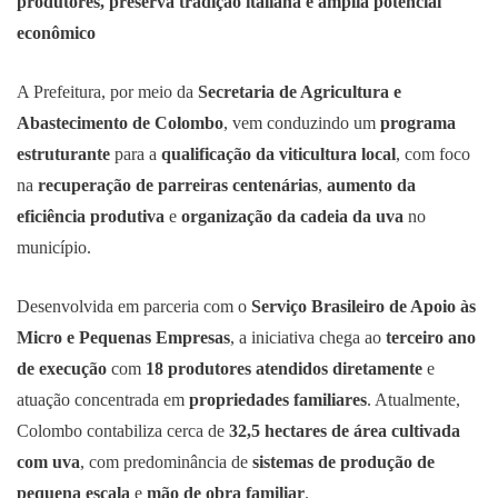
produtores, preserva tradição italiana e amplia potencial
econômico
A Prefeitura, por meio da
Secretaria de Agricultura e
Abastecimento de Colombo
, vem conduzindo um
programa
estruturante
para a
qualificação da viticultura local
, com foco
na
recuperação de parreiras centenárias
,
aumento da
eficiência produtiva
e
organização da cadeia da uva
no
município.
Desenvolvida em parceria com o
Serviço Brasileiro de Apoio às
Micro e Pequenas Empresas
, a iniciativa chega ao
terceiro ano
de execução
com
18 produtores atendidos diretamente
e
atuação concentrada em
propriedades familiares
. Atualmente,
Colombo contabiliza cerca de
32,5 hectares de área cultivada
com uva
, com predominância de
sistemas de produção de
pequena escala
e
mão de obra familiar
.