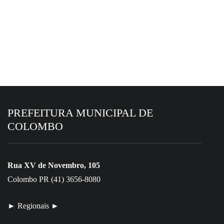
4 de agosto de 2026
Prefeitura declara imóvel de 647 m² como
de utilidade pública para desapropriação
PREFEITURA MUNICIPAL DE
COLOMBO
Rua XV de Novembro, 105
Colombo PR (41) 3656-8080
► Regionais ►