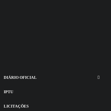
30 de julho de 2026
EDITAIS - Concurso e Processo
Seletivo
DIÁRIO OFICIAL
IPTU
LICITAÇÕES