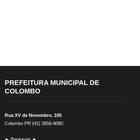
4 de agosto de 2026
Prefeitura declara imóvel de 647 m²
como de utilidade pública para
desapropriação
PREFEITURA MUNICIPAL DE
COLOMBO
Rua XV de Novembro, 105
Colombo PR (41) 3656-8080
► Regionais ►