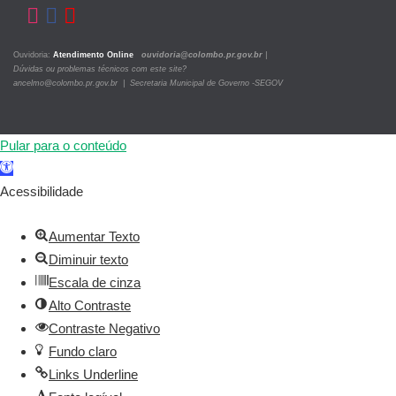
Ouvidoria:
Atendimento Online
ouvidoria@colombo.pr.gov.br
|
Dúvidas ou problemas técnicos com este site?
ancelmo@colombo.pr.gov.br | Secretaria Municipal de Governo -SEGOV
Pular para o conteúdo
Barra
de
Acessibilidade
Ferramentas
Aberta
Aumentar Texto
Diminuir texto
Escala de cinza
Alto Contraste
Contraste Negativo
Fundo claro
Links Underline