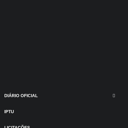
30 de julho de 2026
EDITAIS - Concurso e
Processo Seletivo
DIÁRIO OFICIAL
IPTU
LICITAÇÕES