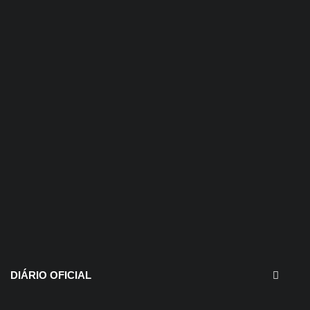
30 de julho de 2026
EDITAIS - Concurso e
Processo Seletivo
DIÁRIO OFICIAL