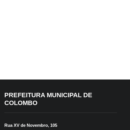
EM DESTAQUE HOJE
6 de agosto de 2026
Colombo se destaca em avaliação
fiscal do Tesouro Nacional
PREFEITURA MUNICIPAL DE
COLOMBO
Rua XV de Novembro, 105