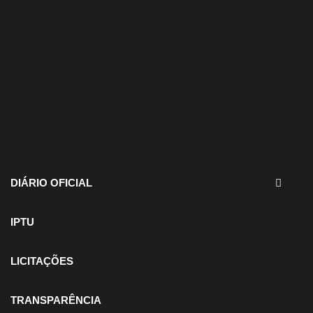
30 de julho de 2026
EDITAIS - Concurso e
Processo Seletivo
DIÁRIO OFICIAL
IPTU
LICITAÇÕES
TRANSPARÊNCIA