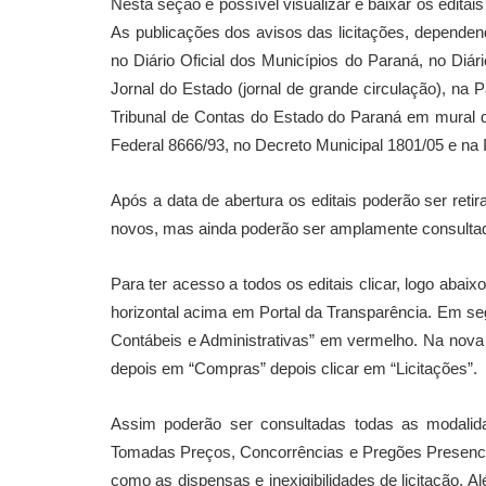
Nesta seção é possível visualizar e baixar os editai
As publicações dos avisos das licitações, dependendo 
no Diário Oficial dos Municípios do Paraná, no Diári
Jornal do Estado (jornal de grande circulação), na P
Tribunal de Contas do Estado do Paraná em mural de
Federal 8666/93, no Decreto Municipal 1801/05 e na 
Após a data de abertura os editais poderão ser reti
novos, mas ainda poderão ser amplamente consultado
Para ter acesso a todos os editais clicar, logo abai
horizontal acima em Portal da Transparência. Em se
Contábeis e Administrativas” em vermelho. Na nova 
depois em “Compras” depois clicar em “Licitações”.
Assim poderão ser consultadas todas as modalida
Tomadas Preços, Concorrências e Pregões Presenciai
como as dispensas e inexigibilidades de licitação. A