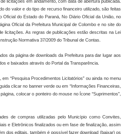
s de licitações em andamento, com data de abertura publicada.
do valor e do tipo de recurso financeiro utilizado, são feitas
o Oficial do Estado do Paraná, No Diário Oficial da União, no
ágina Oficial da Prefeitura Municipal de Colombo e no site do
 licitações. As regras de publicações estão descritas na Lei
Instrução Normativa 37/2009 do Tribunal de Contas.
rados da página de downloads da Prefeitura para dar lugar aos
s e baixados através do Portal da Transparência.
xo, em “Pesquisa Procedimentos Licitatórios” ou ainda no menu
guida clicar no banner verde ou em “Informações Financeiras,
página, colocar o ponteiro do mouse no Ícone “Suprimentos”,
des de compras utilizadas pelo Município como Convites,
s e Eletrônicos finalizados ou em fase de finalização, assim
lém dos editais, também é possível fazer download (baixar) os