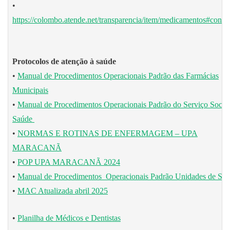
•
https://colombo.atende.net/transparencia/item/medicamentos#conte
Protocolos de atenção à saúde
•
Manual de Procedimentos Operacionais Padrão das Farmácias
Municipais
•
Manual de Procedimentos Operacionais Padrão do Serviço Social
Saúde
•
NORMAS E ROTINAS DE ENFERMAGEM – UPA
MARACANÃ
•
POP UPA MARACANÃ 2024
•
Manual de Procedimentos Operacionais Padrão Unidades de Sa
•
MAC Atualizada abril 2025
•
Planilha de Médicos e Dentistas