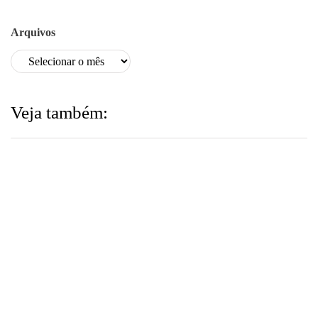
Arquivos
Veja também:
ARQUIVO
24 de julho de 2026
ESCOLA DE GESTÃO PÚBLICA ►
Calendário / Cursos