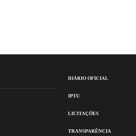
prevenção de incêndios e queimadas
durante Agosto Cinza
+
DIÁRIO OFICIAL
IPTU
LICITAÇÕES
TRANSPARÊNCIA