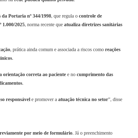
s da Portaria nº 344/1998
, que regula o
controle de
 1.000/2025
, norma recente que
atualiza diretrizes sanitárias
cação
, prática ainda comum e associada a riscos como
reações
ínicos
.
na orientação correta ao paciente
e no
cumprimento das
dicamentos
.
uso responsável
e promover a
atuação técnica no setor
”, disse
reviamente por meio de formulário
. Já o preenchimento