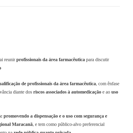
ai reunir
profissionais da área farmacêutica
para discutir
o
ualificação de profissionais da área farmacêutica
, com ênfase
evância diante dos
riscos associados à automedicação
e ao
uso
: promovendo a dispensação e o uso com segurança e
ional Maracanã
, e tem como público-alvo preferencial
anto na
rede pública quanto privada
.